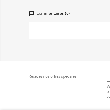
Commentaires (0)
chat
Recevez nos offres spéciales
V
tr
co