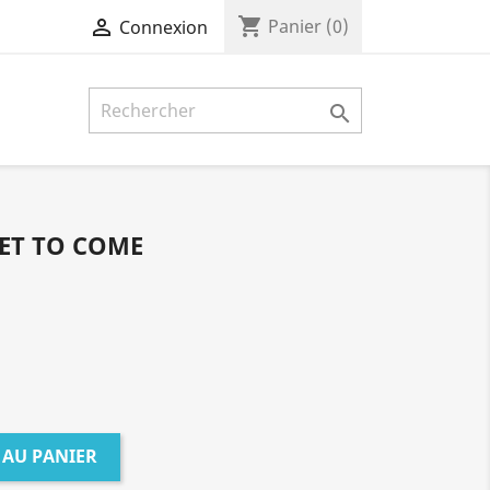
shopping_cart

Panier
(0)
Connexion

YET TO COME
 AU PANIER