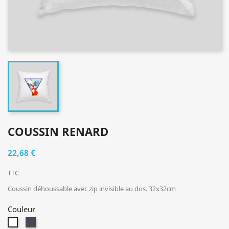
COUSSIN RENARD
22,68 €
TTC
Coussin déhoussable avec zip invisible au dos. 32x32cm
Couleur
Noir
Blanc