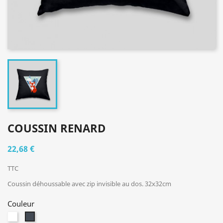
COUSSIN RENARD
22,68 €
TTC
Coussin déhoussable avec zip invisible au dos. 32x32cm
Couleur
Blanc
Noir